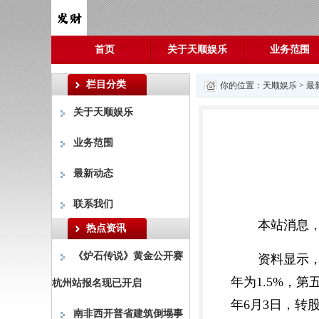
首页
关于天顺娱乐
业务范围
栏目分类
你的位置：
天顺娱乐
>
最
关于天顺娱乐
业务范围
最新动态
联系我们
本站消息，7
热点资讯
《炉石传说》黄金公开赛
资料显示，
年为1.5%，第
杭州站报名现已开启
年6月3日，转股
南非西开普省建筑倒塌事