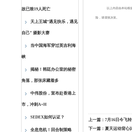
以上内容由本站根据
故已致19人死亡
险，请谨慎决策。
天上王城“遇见快乐，遇见
自己” 摄影大赛
当中国海军穿过英吉利海
峡
揭秘！韩廷办公室的秘密
角落，那张床藏着多
中伟股份，宣布赴香港上
市，冲刺A+H
SEDEX如何认证？
上一篇：
7月16日今飞转
下一篇：
夏天运动背心
全息危机！回合制策略