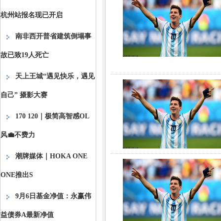
杭州站报名现已开启
南非西开普省建筑倒塌事
故已致19人死亡
天上王城“遇见快乐，遇见
自己” 摄影大赛
170 120｜极简高智感OL
风💼不费力
潮牌媒体｜HOKA ONE
ONE推出S
9月6日基金净值：永赢伟
益债券A最新净值